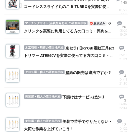
145
1
2
3
コードレススライド丸のこ BITURBOを実際に使っ
05/22
てる方の口コミ・評判を求む！
15:43
マッチングサイト(会員登録あり)の匿名掲示板
ツ
解決済み
26
クリンクを実際に利用してる方の口コミ・評判を求
05/27
19:09
む！
木工切削・切断の匿名掲示板
京セラ(旧RYOBI電動工具)の
1
トリマー ATRE60Vを実際に使ってる方の口コミ・評
05/18
21:39
判を求む！
クロス屋・職人の匿名掲示板
壁紙の転売は違法ですか？
4
04/18
21:10
美装屋・職人の匿名掲示板
下請けはサービスばかり
3
04/02
22:43
美装屋・職人の匿名掲示板
美装で苦手でやりたくない・
12
大変な作業を上げていこう！
04/22