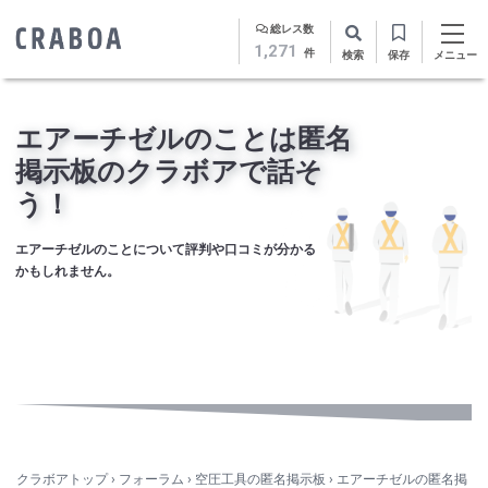
総レス数
1,271
件
検索
保存
メニュー
エアーチゼルのことは匿名
掲示板のクラボアで話そ
う！
エアーチゼルのことについて評判や口コミが分かる
かもしれません。
クラボアトップ
›
フォーラム
›
空圧工具の匿名掲示板
›
エアーチゼルの匿名掲