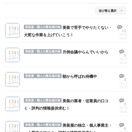
美装屋・職人の匿名掲示板
美装で苦手でやりたくない・
12
大変な作業を上げていこう！
04/22
02:03
美装屋・職人の匿名掲示板
月例会議やらんでいいから
5
04/14
15:06
美装屋・職人の匿名掲示板
朝から呼ばれ待機中
3
04/12
23:10
美装屋・職人の匿名掲示板
美装の業者・従業員の口コ
2
ミ・評判の情報提供求む！
04/06
18:28
美装屋・職人の匿名掲示板
美装屋の独立・個人事業主・
0