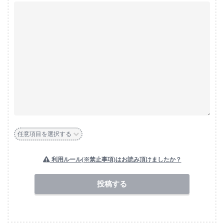
任意項目を選択する
利用ルール(※禁止事項)はお読み頂けましたか？
送信