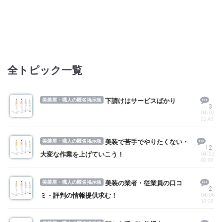
全トピック一覧
美装屋・職人の匿名掲示板
下請けはサービスばかり
3
04/02
22:43
美装屋・職人の匿名掲示板
美装で苦手でやりたくない・
12
大変な作業を上げていこう！
04/22
02:03
美装屋・職人の匿名掲示板
美装の業者・従業員の口コ
2
ミ・評判の情報提供求む！
04/06
18:28