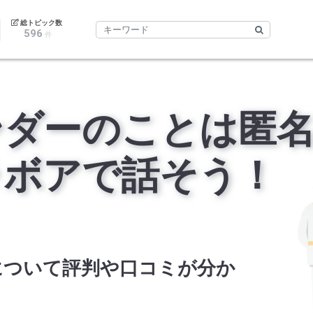
｜
総トピック数
596
件
ンダーのことは匿
ラボアで話そう！
について評判や口コミが分か