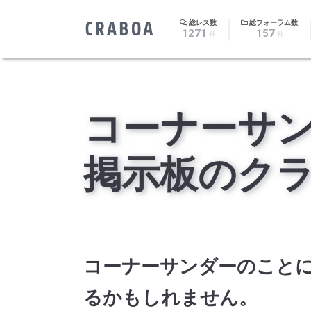
｜
総レス数
総フォーラム数
1271
157
件
件
コーナーサ
掲示板のク
コーナーサンダーのこと
るかもしれません。