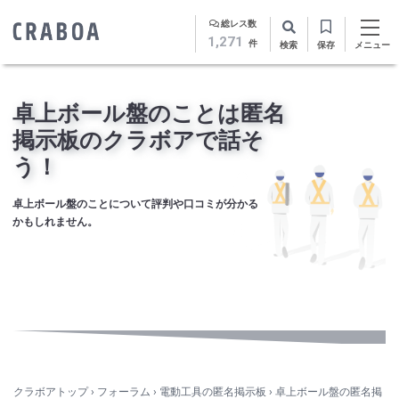
総レス数
1,271
件
検索
保存
メニュー
卓上ボール盤のことは匿名
掲示板のクラボアで話そ
う！
卓上ボール盤のことについて評判や口コミが分かる
かもしれません。
クラボアトップ
›
フォーラム
›
電動工具の匿名掲示板
›
卓上ボール盤の匿名掲