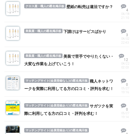
クロス屋・職人の匿名掲示板
壁紙の転売は違法ですか？
4
04/18
21:10
美装屋・職人の匿名掲示板
下請けはサービスばかり
3
04/02
22:43
美装屋・職人の匿名掲示板
美装で苦手でやりたくない・
12
大変な作業を上げていこう！
04/22
02:03
マッチングサイト(会員登録なし)の匿名掲示板
職人ネットワ
0
ークを実際に利用してる方の口コミ・評判を求む！
05/27
19:16
マッチングサイト(会員登録あり)の匿名掲示板
サガツクを実
0
際に利用してる方の口コミ・評判を求む！
05/27
19:14
マッチングサイト(会員登録あり)の匿名掲示板