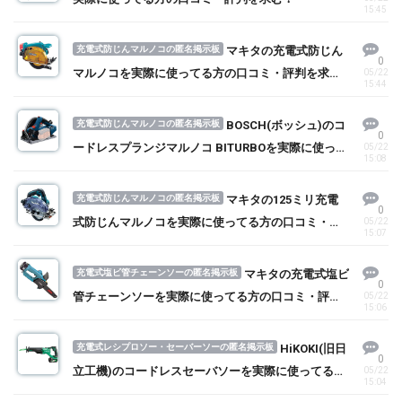
15:45
充電式防じんマルノコの匿名掲示板
マキタの充電式防じん
0
マルノコを実際に使ってる方の口コミ・評判を求
05/22
15:44
む！
充電式防じんマルノコの匿名掲示板
BOSCH(ボッシュ)のコ
0
ードレスプランジマルノコ BITURBOを実際に使って
05/22
15:08
る方の口コミ・評判を求む！
充電式防じんマルノコの匿名掲示板
マキタの125ミリ充電
0
式防じんマルノコを実際に使ってる方の口コミ・評
05/22
15:07
判を求む！
充電式塩ビ管チェーンソーの匿名掲示板
マキタの充電式塩ビ
0
管チェーンソーを実際に使ってる方の口コミ・評判
05/22
15:06
を求む！
充電式レシプロソー・セーバーソーの匿名掲示板
HiKOKI(旧日
0
立工機)のコードレスセーバソーを実際に使ってる方
05/22
15:04
の口コミ・評判を求む！