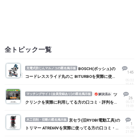
全トピック一覧
充電式防じんマルノコの匿名掲示板
BOSCH(ボッシュ)の
145
1
2
3
コードレススライド丸のこ BITURBOを実際に使っ
05/22
てる方の口コミ・評判を求む！
15:43
マッチングサイト(会員登録あり)の匿名掲示板
ツ
解決済み
26
クリンクを実際に利用してる方の口コミ・評判を求
05/27
19:09
む！
木工切削・切断の匿名掲示板
京セラ(旧RYOBI電動工具)の
1
トリマー ATRE60Vを実際に使ってる方の口コミ・評
05/18
21:39
判を求む！