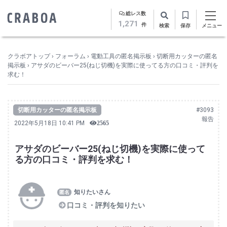
総レス数
1,271
件
検索
保存
メニュー
クラボアトップ
›
フォーラム
›
電動工具の匿名掲示板
›
切断用カッターの匿名
掲示板
›
アサダのビーバー25(ねじ切機)を実際に使ってる方の口コミ・評判を
求む！
切断用カッターの匿名掲示板
#3093
報告
2022年5月18日 10:41 PM
2565
アサダのビーバー25(ねじ切機)を実際に使って
る方の口コミ・評判を求む！
知りたいさん
口コミ・評判を知りたい