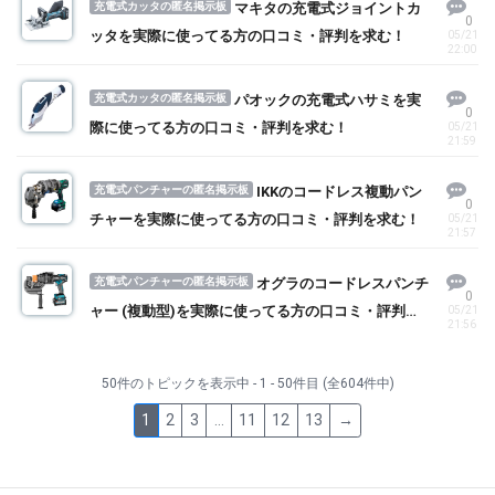
充電式カッタの匿名掲示板
マキタの充電式ジョイントカ
0
ッタを実際に使ってる方の口コミ・評判を求む！
05/21
22:00
充電式カッタの匿名掲示板
パオックの充電式ハサミを実
0
際に使ってる方の口コミ・評判を求む！
05/21
21:59
充電式パンチャーの匿名掲示板
IKKのコードレス複動パン
0
チャーを実際に使ってる方の口コミ・評判を求む！
05/21
21:57
充電式パンチャーの匿名掲示板
オグラのコードレスパンチ
0
ャー (複動型)を実際に使ってる方の口コミ・評判を
05/21
21:56
求む！
50件のトピックを表示中 - 1 - 50件目 (全604件中)
1
2
3
…
11
12
13
→