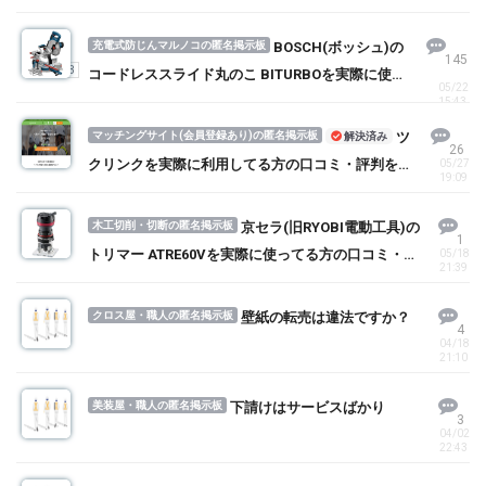
充電式防じんマルノコの匿名掲示板
BOSCH(ボッシュ)の
145
1
2
3
コードレススライド丸のこ BITURBOを実際に使っ
05/22
てる方の口コミ・評判を求む！
15:43
マッチングサイト(会員登録あり)の匿名掲示板
ツ
解決済み
26
クリンクを実際に利用してる方の口コミ・評判を求
05/27
19:09
む！
木工切削・切断の匿名掲示板
京セラ(旧RYOBI電動工具)の
1
トリマー ATRE60Vを実際に使ってる方の口コミ・評
05/18
21:39
判を求む！
クロス屋・職人の匿名掲示板
壁紙の転売は違法ですか？
4
04/18
21:10
美装屋・職人の匿名掲示板
下請けはサービスばかり
3
04/02
22:43