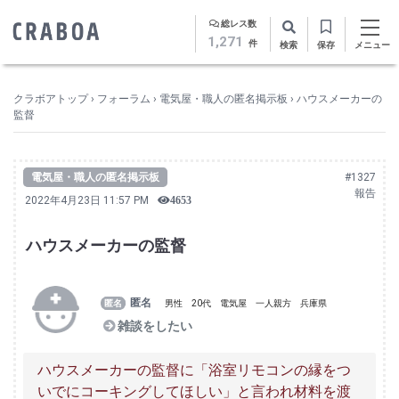
総レス数
1,271
件
検索
保存
メニュー
クラボアトップ
›
フォーラム
›
電気屋・職人の匿名掲示板
›
ハウスメーカーの
監督
電気屋・職人の匿名掲示板
#1327
報告
2022年4月23日 11:57 PM
4653
ハウスメーカーの監督
匿名
男性
20代
電気屋
一人親方
兵庫県
雑談をしたい
ハウスメーカーの監督に「浴室リモコンの縁をつ
いでにコーキングしてほしい」と言われ材料を渡