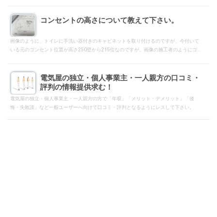
コンセントの高さについて教えて下さい。
画像のように、トイレに手洗い器付きのキャビネットを取り付けるのですが、今付いて
いる元のコンセント位置が高さ250壁から215位なのですが、画像の施工者のようにコン
セント位置を変えないとどんな不具合がありますか？また、なぜコンセントの高さが
390と高いのでしょうか？施工書などを見る限り扉の干渉などもなさそうなのですが心
配です。
電気屋の独立・個人事業主・一人親方の口コミ・
評判の情報提供求む！
電気屋の独立・個人事業主・一人親方の方で「年収」「メリット・デメリット」「後
悔・失敗談」など一般ユーザーへ向けて口コミ・評判となるようにレスして下さい。