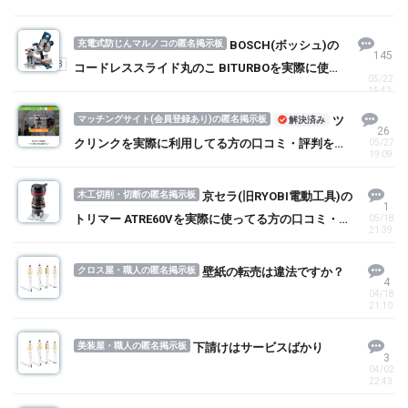
充電式防じんマルノコの匿名掲示板
BOSCH(ボッシュ)の
145
1
2
3
コードレススライド丸のこ BITURBOを実際に使っ
05/22
てる方の口コミ・評判を求む！
15:43
マッチングサイト(会員登録あり)の匿名掲示板
ツ
解決済み
26
クリンクを実際に利用してる方の口コミ・評判を求
05/27
19:09
む！
木工切削・切断の匿名掲示板
京セラ(旧RYOBI電動工具)の
1
トリマー ATRE60Vを実際に使ってる方の口コミ・評
05/18
21:39
判を求む！
クロス屋・職人の匿名掲示板
壁紙の転売は違法ですか？
4
04/18
21:10
美装屋・職人の匿名掲示板
下請けはサービスばかり
3
04/02
22:43