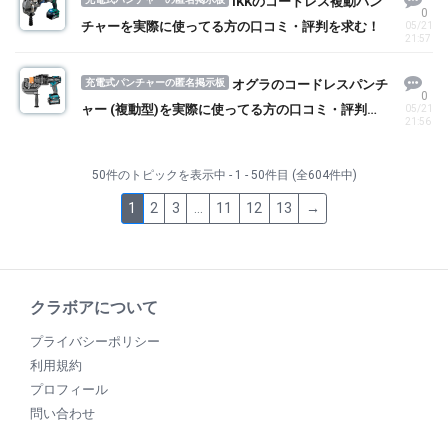
IKKのコードレス複動パン
0
チャーを実際に使ってる方の口コミ・評判を求む！
05/21
21:57
充電式パンチャーの匿名掲示板
オグラのコードレスパンチ
0
ャー (複動型)を実際に使ってる方の口コミ・評判を
05/21
21:56
求む！
50件のトピックを表示中 - 1 - 50件目 (全604件中)
1
2
3
…
11
12
13
→
クラボアについて
プライバシーポリシー
利用規約
プロフィール
問い合わせ