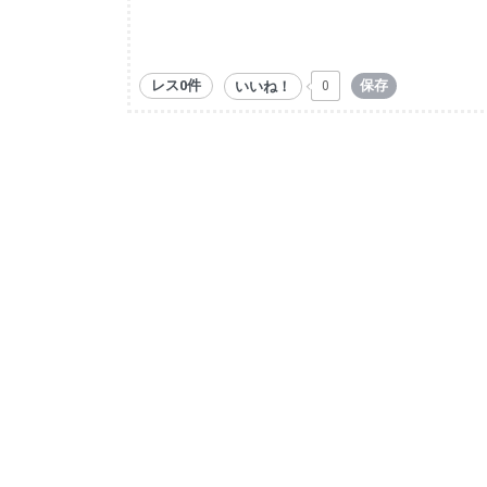
レス0件
保存
いいね！
0