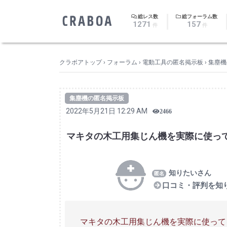
｜
総レス数
総フォーラム数
1271
157
件
件
クラボアトップ
›
フォーラム
›
電動工具の匿名掲示板
›
集塵機
集塵機の匿名掲示板
2022年5月21日 12:29 AM
2466
マキタの木工用集じん機を実際に使っ
知りたいさん
口コミ・評判を知
マキタの木工用集じん機を実際に使って