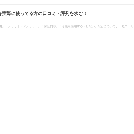
ん機を実際に使ってる方の口コミ・評判を求む！
んだ理由」「メリット・デメリット」「保証内容」「今後も使用する・しない」などについて、一般ユー