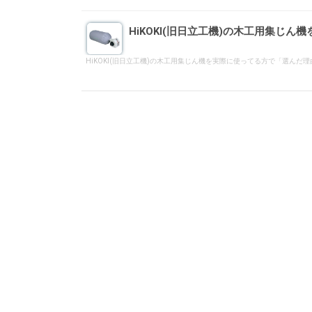
HiKOKI(旧日立工機)の木工用集じ
HiKOKI(旧日立工機)の木工用集じん機を実際に使ってる方で「選