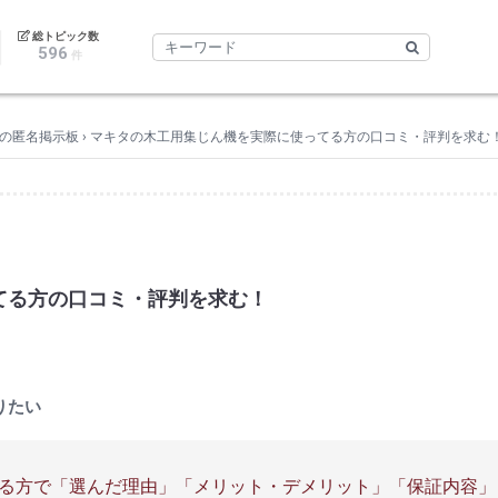
｜
総トピック数
596
件
の匿名掲示板
›
マキタの木工用集じん機を実際に使ってる方の口コミ・評判を求む
てる方の口コミ・評判を求む！
りたい
る方で「選んだ理由」「メリット・デメリット」「保証内容」