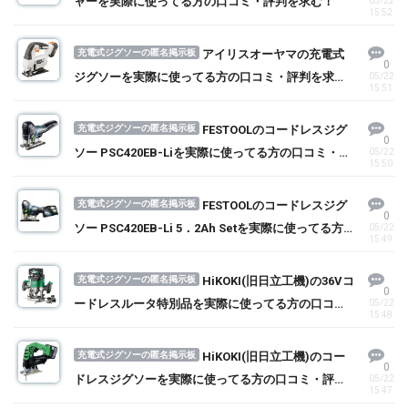
ャーを実際に使ってる方の口コミ・評判を求む！
05/22
15:52
充電式ジグソーの匿名掲示板
アイリスオーヤマの充電式
0
ジグソーを実際に使ってる方の口コミ・評判を求
05/22
15:51
む！
充電式ジグソーの匿名掲示板
FESTOOLのコードレスジグ
0
ソー PSC420EB-Liを実際に使ってる方の口コミ・評
05/22
15:50
判を求む！
充電式ジグソーの匿名掲示板
FESTOOLのコードレスジグ
0
ソー PSC420EB-Li 5．2Ah Setを実際に使ってる方
05/22
15:49
の口コミ・評判を求む！
充電式ジグソーの匿名掲示板
HiKOKI(旧日立工機)の36Vコ
0
ードレスルータ特別品を実際に使ってる方の口コ
05/22
15:48
ミ・評判を求む！
充電式ジグソーの匿名掲示板
HiKOKI(旧日立工機)のコー
0
ドレスジグソーを実際に使ってる方の口コミ・評判
05/22
15:47
を求む！