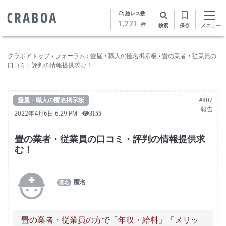
総レス数
1,271
件
検索
保存
メニュー
クラボアトップ
›
フォーラム
›
畳屋・職人の匿名掲示板
›
畳の業者・従業員の
口コミ・評判の情報提供求む！
畳屋・職人の匿名掲示板
#807
報告
2022年4月6日 6:29 PM
3155
畳の業者・従業員の口コミ・評判の情報提供求
む！
匿名
畳の業者・従業員の方で「年収・給料」「メリッ