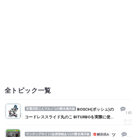
全トピック一覧
充電式防じんマルノコの匿名掲示板
BOSCH(ボッシュ)の
145
1
2
3
コードレススライド丸のこ BITURBOを実際に使っ
05/22
てる方の口コミ・評判を求む！
15:43
マッチングサイト(会員登録あり)の匿名掲示板
ツ
解決済み