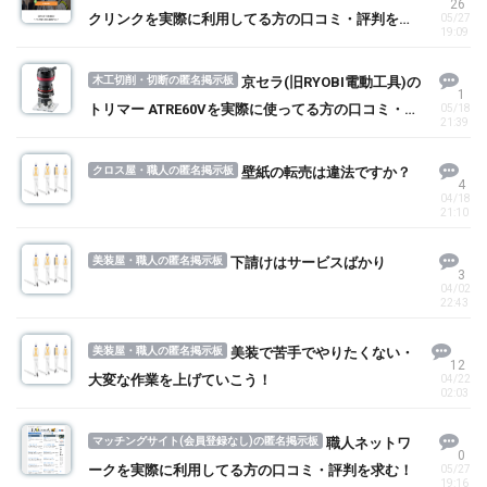
26
クリンクを実際に利用してる方の口コミ・評判を求
05/27
19:09
む！
木工切削・切断の匿名掲示板
京セラ(旧RYOBI電動工具)の
1
トリマー ATRE60Vを実際に使ってる方の口コミ・評
05/18
21:39
判を求む！
クロス屋・職人の匿名掲示板
壁紙の転売は違法ですか？
4
04/18
21:10
美装屋・職人の匿名掲示板
下請けはサービスばかり
3
04/02
22:43
美装屋・職人の匿名掲示板
美装で苦手でやりたくない・
12
大変な作業を上げていこう！
04/22
02:03
マッチングサイト(会員登録なし)の匿名掲示板
職人ネットワ
0
ークを実際に利用してる方の口コミ・評判を求む！
05/27
19:16