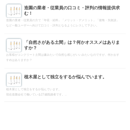
造園の業者・従業員の口コミ・評判の情報提供求
む！
造園の業者・従業員の方で「年収・給料」「メリット・デメリット」「後悔・失敗談」
など一般ユーザーへ向けて口コミ・評判となるようにレスして下さい。
「自然さがある土間」は？何かオススメはありま
すか？
お客様がコンクリート土間は嫌みたいで自然な感じがいいみたいなのですが、何かおす
すめはありますか？
植木屋として独立をするか悩んでいます。
植木屋として独立をするか悩んでいます。
現在造園会社で働いている27歳既婚者です。
植木屋として独立しようと思っています。
植木屋として独立は子供のころからの夢です。
植木屋を一人親方でやられている方
年収や仕事量や仕事の苦労点や
独立前に考えておくべきこと等をアドバイスをいただけると助かります。
一人でゼロから独立という意味ではなく
「個人事業主として造園会社と契約をし庭の手入れ作業をする」