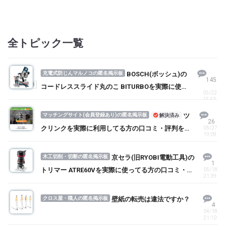
全トピック一覧
充電式防じんマルノコの匿名掲示板
BOSCH(ボッシュ)の
145
1
2
3
コードレススライド丸のこ BITURBOを実際に使っ
05/22
てる方の口コミ・評判を求む！
15:43
マッチングサイト(会員登録あり)の匿名掲示板
ツ
解決済み
26
クリンクを実際に利用してる方の口コミ・評判を求
05/27
19:09
む！
木工切削・切断の匿名掲示板
京セラ(旧RYOBI電動工具)の
1
トリマー ATRE60Vを実際に使ってる方の口コミ・評
05/18
21:39
判を求む！
クロス屋・職人の匿名掲示板
壁紙の転売は違法ですか？
4
04/18
21:10