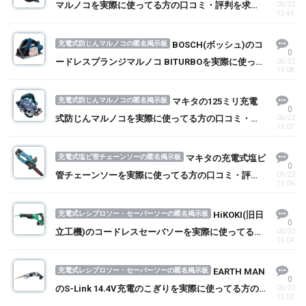
マルノコを実際に使ってる方の口コミ・評判を求
05/22
15:44
む！
充電式防じんマルノコの匿名掲示板
BOSCH(ボッシュ)のコ
0
ードレスプランジマルノコ BITURBOを実際に使って
05/22
15:08
る方の口コミ・評判を求む！
充電式防じんマルノコの匿名掲示板
マキタの125ミリ充電
0
式防じんマルノコを実際に使ってる方の口コミ・評
05/22
15:07
判を求む！
充電式塩ビ管チェーンソーの匿名掲示板
マキタの充電式塩ビ
0
管チェーンソーを実際に使ってる方の口コミ・評判
05/22
15:06
を求む！
充電式レシプロソー・セーバーソーの匿名掲示板
HiKOKI(旧日
0
立工機)のコードレスセーバソーを実際に使ってる方
05/22
15:04
の口コミ・評判を求む！
充電式レシプロソー・セーバーソーの匿名掲示板
EARTH MAN
0
のS-Link 14.4V充電のこぎりを実際に使ってる方の
05/22
15:03
口コミ・評判を求む！