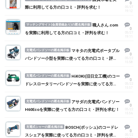
0
際に利用してる方の口コミ・評判を求む！
05/27
19:12
マッチングサイト(会員登録あり)の匿名掲示板
職人さん.com
0
を実際に利用してる方の口コミ・評判を求む！
05/27
19:11
充電式バンドソーの匿名掲示板
マキタの充電式ポータブル
0
バンドソー小型を実際に使ってる方の口コミ・評判
05/22
15:58
を求む！
充電式バンドソーの匿名掲示板
HiKOKI(旧日立工機)のコー
0
ドレスロータリーバンドソーを実際に使ってる方の
05/22
15:57
口コミ・評判を求む！
充電式バンドソーの匿名掲示板
アサダの充電式バンドソー
0
H60Ecoを実際に使ってる方の口コミ・評判を求む！
05/22
15:56
充電式シャーの匿名掲示板
BOSCH(ボッシュ)のコードレ
0
スシェアを実際に使ってる方の口コミ・評判を求
05/22