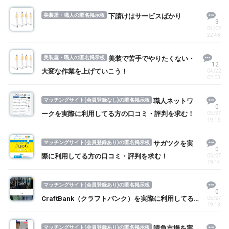
美装屋・職人の匿名掲示板
下請けはサービスばかり
3
04/02
22:43
美装屋・職人の匿名掲示板
美装で苦手でやりたくない・
12
大変な作業を上げていこう！
04/22
02:03
マッチングサイト(会員登録なし)の匿名掲示板
職人ネットワ
0
ークを実際に利用してる方の口コミ・評判を求む！
05/27
19:16
マッチングサイト(会員登録あり)の匿名掲示板
サガツクを実
0
際に利用してる方の口コミ・評判を求む！
05/27
19:14
マッチングサイト(会員登録あり)の匿名掲示板
0
CraftBank（クラフトバンク）を実際に利用してる
05/27
19:13
方の口コミ・評判を求む！
マッチングサイト(会員登録あり)の匿名掲示板
請負市場を実