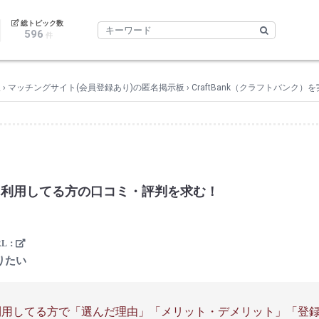
｜
総トピック数
596
件
板
›
マッチングサイト(会員登録あり)の匿名掲示板
›
CraftBank（クラフトバン
実際に利用してる方の口コミ・評判を求む！
りたい
実際に利用してる方で「選んだ理由」「メリット・デメリット」「