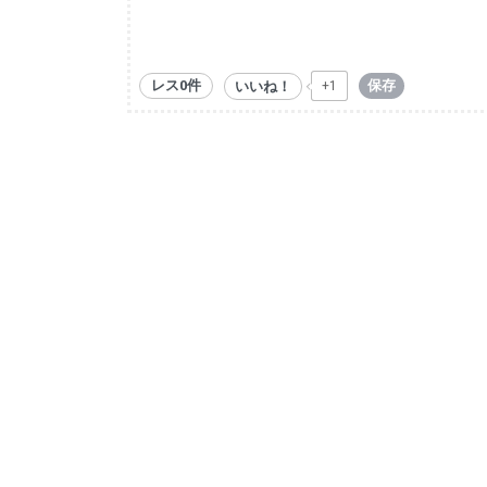
レス0件
保存
いいね！
+1