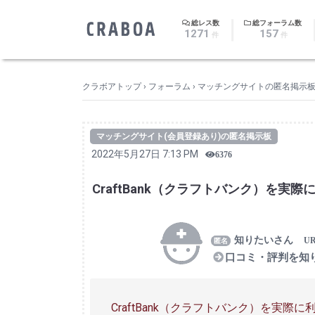
｜
総レス数
総フォーラム数
1271
157
件
件
クラボアトップ
›
フォーラム
›
マッチングサイトの匿名掲示
マッチングサイト(会員登録あり)の匿名掲示板
2022年5月27日 7:13 PM
6376
CraftBank（クラフトバンク）を
知りたいさん
口コミ・評判を知
CraftBank（クラフトバンク）を