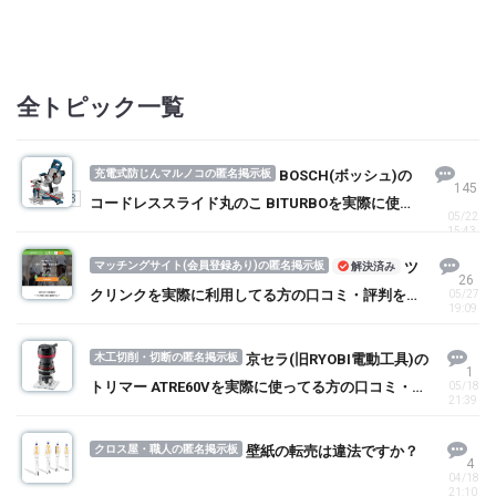
全トピック一覧
充電式防じんマルノコの匿名掲示板
BOSCH(ボッシュ)の
145
1
2
3
コードレススライド丸のこ BITURBOを実際に使っ
05/22
てる方の口コミ・評判を求む！
15:43
マッチングサイト(会員登録あり)の匿名掲示板
ツ
解決済み
26
クリンクを実際に利用してる方の口コミ・評判を求
05/27
19:09
む！
木工切削・切断の匿名掲示板
京セラ(旧RYOBI電動工具)の
1
トリマー ATRE60Vを実際に使ってる方の口コミ・評
05/18
21:39
判を求む！
クロス屋・職人の匿名掲示板
壁紙の転売は違法ですか？
4
04/18
21:10