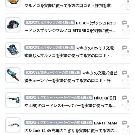
0
マルノコを実際に使ってる方の口コミ・評判を求
05/22
15:44
む！
充電式防じんマルノコの匿名掲示板
BOSCH(ボッシュ)のコ
0
ードレスプランジマルノコ BITURBOを実際に使って
05/22
15:08
る方の口コミ・評判を求む！
充電式防じんマルノコの匿名掲示板
マキタの125ミリ充電
0
式防じんマルノコを実際に使ってる方の口コミ・評
05/22
15:07
判を求む！
充電式塩ビ管チェーンソーの匿名掲示板
マキタの充電式塩ビ
0
管チェーンソーを実際に使ってる方の口コミ・評判
05/22
15:06
を求む！
充電式レシプロソー・セーバーソーの匿名掲示板
HiKOKI(旧日
0
立工機)のコードレスセーバソーを実際に使ってる方
05/22
15:04
の口コミ・評判を求む！
充電式レシプロソー・セーバーソーの匿名掲示板
EARTH MAN
0
のS-Link 14.4V充電のこぎりを実際に使ってる方の
05/22
15:03