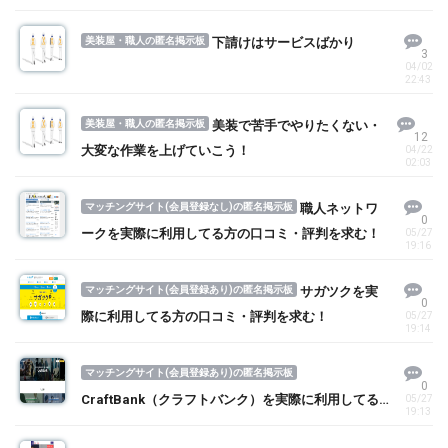
美装屋・職人の匿名掲示板
下請けはサービスばかり
3
04/02
22:43
美装屋・職人の匿名掲示板
美装で苦手でやりたくない・
12
大変な作業を上げていこう！
04/22
02:03
マッチングサイト(会員登録なし)の匿名掲示板
職人ネットワ
0
ークを実際に利用してる方の口コミ・評判を求む！
05/27
19:16
マッチングサイト(会員登録あり)の匿名掲示板
サガツクを実
0
際に利用してる方の口コミ・評判を求む！
05/27
19:14
マッチングサイト(会員登録あり)の匿名掲示板
0
CraftBank（クラフトバンク）を実際に利用してる
05/27
19:13
方の口コミ・評判を求む！