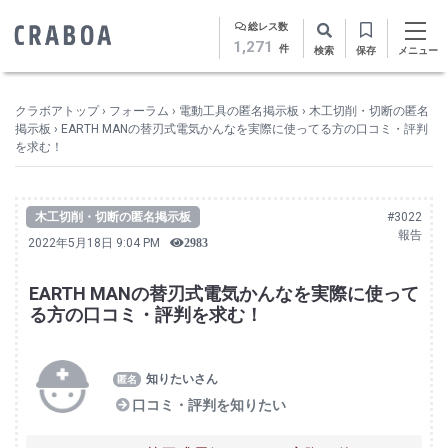
総レス数
1,271
件
検索
保存
メニュー
クラボアトップ
›
フォーラム
›
電動工具の匿名掲示板
›
木工切削・切断の匿名
掲示板
›
EARTH MANの替刃式電気かんなを実際に使ってる方の口コミ・評判
を求む！
木工切削・切断の匿名掲示板
#3022
報告
2022年5月18日 9:04 PM
2983
EARTH MANの替刃式電気かんなを実際に使って
る方の口コミ・評判を求む！
知りたいさん
口コミ・評判を知りたい