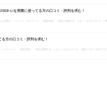
C420EB-Liを実際に使ってる方の口コミ・評判を求む！
てる方で「選んだ理由」「メリット・デメリット」「保証内容」「今後も使用する・しない」などについて
てる方の口コミ・評判を求む！
ト・デメリット」「保証内容」「今後も使用する・しない」などについて、一般ユーザーへ向けて口