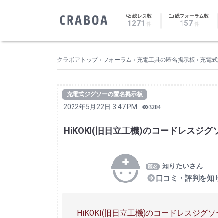
｜
総レス数
総フォーラム数
1271
157
件
件
クラボアトップ
›
フォーラム
›
充電工具の匿名掲示板
›
充電式
充電式ジグソーの匿名掲示板
2022年5月22日 3:47 PM
3204
HiKOKI(旧日立工機)のコードレス
知りたいさん
口コミ・評判を知
HiKOKI(旧日立工機)のコードレス