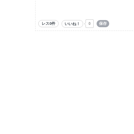
レス0件
保存
いいね！
0