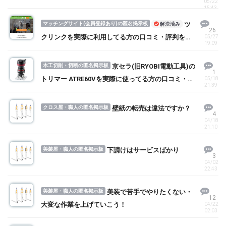
05/22
てる方の口コミ・評判を求む！
15:43
マッチングサイト(会員登録あり)の匿名掲示板
ツ
解決済み
26
クリンクを実際に利用してる方の口コミ・評判を求
05/27
19:09
む！
木工切削・切断の匿名掲示板
京セラ(旧RYOBI電動工具)の
1
トリマー ATRE60Vを実際に使ってる方の口コミ・評
05/18
21:39
判を求む！
クロス屋・職人の匿名掲示板
壁紙の転売は違法ですか？
4
04/18
21:10
美装屋・職人の匿名掲示板
下請けはサービスばかり
3
04/02
22:43
美装屋・職人の匿名掲示板
美装で苦手でやりたくない・
12
大変な作業を上げていこう！
04/22
02:03