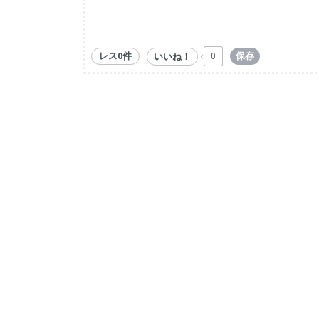
レス0件
保存
いいね！
0