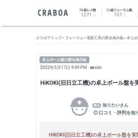
｜
総レス数
総フォーラム数
1271
157
件
件
クラボアトップ
›
フォーラム
›
電動工具の匿名掲示板
›
卓上ボ
卓上ボール盤の匿名掲示板
2022年5月17日 9:49 PM
3192
HiKOKI(旧日立工機)の卓上ボール
知りたいさん
口コミ・評判を知
HiKOKI(旧日立工機)の卓上ボール