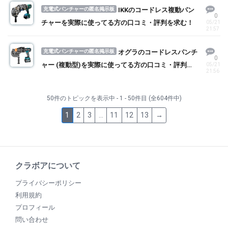
充電式パンチャーの匿名掲示板
IKKのコードレス複動パン
0
チャーを実際に使ってる方の口コミ・評判を求む！
05/21
21:57
充電式パンチャーの匿名掲示板
オグラのコードレスパンチ
0
ャー (複動型)を実際に使ってる方の口コミ・評判を
05/21
21:56
求む！
50件のトピックを表示中 - 1 - 50件目 (全604件中)
1
2
3
…
11
12
13
→
クラボアについて
プライバシーポリシー
利用規約
プロフィール
問い合わせ