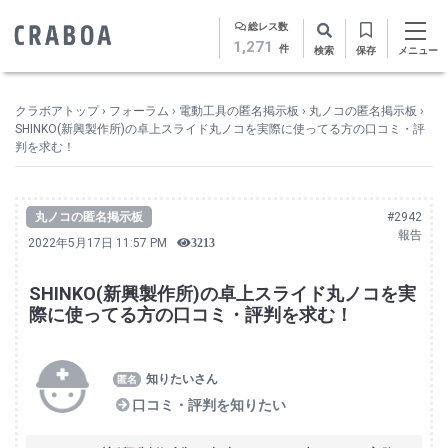
総レス数
1,271
件
検索
保存
メニュー
クラボアトップ
›
フォーラム
›
電動工具の匿名掲示板
›
丸ノコの匿名掲示板
›
SHINKO(新興製作所)の卓上スライド丸ノコを実際に使ってる方の口コミ・評
判を求む！
丸ノコの匿名掲示板
#2942
報告
2022年5月17日 11:57 PM
3213
SHINKO(新興製作所)の卓上スライド丸ノコを実
際に使ってる方の口コミ・評判を求む！
知りたいさん
口コミ・評判を知りたい