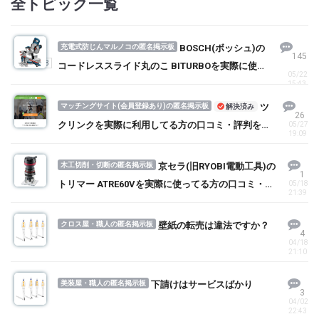
全トピック一覧
充電式防じんマルノコの匿名掲示板
BOSCH(ボッシュ)の
145
1
2
3
コードレススライド丸のこ BITURBOを実際に使っ
05/22
てる方の口コミ・評判を求む！
15:43
マッチングサイト(会員登録あり)の匿名掲示板
ツ
解決済み
26
クリンクを実際に利用してる方の口コミ・評判を求
05/27
19:09
む！
木工切削・切断の匿名掲示板
京セラ(旧RYOBI電動工具)の
1
トリマー ATRE60Vを実際に使ってる方の口コミ・評
05/18
21:39
判を求む！
クロス屋・職人の匿名掲示板
壁紙の転売は違法ですか？
4
04/18
21:10
美装屋・職人の匿名掲示板
下請けはサービスばかり
3
04/02
22:43