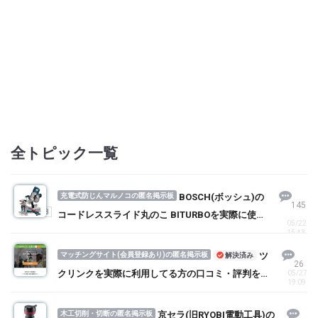
全トピック一覧
充電式防じんマルノコの匿名掲示板
BOSCH(ボッシュ)の
145
1
2
3
コードレススライド丸のこ BITURBOを実際に使っ
05/22
てる方の口コミ・評判を求む！
15:43
マッチングサイト(会員登録あり)の匿名掲示板
ツ
解決済み
26
クリンクを実際に利用してる方の口コミ・評判を求
05/27
19:09
む！
木工切削・切断の匿名掲示板
京セラ(旧RYOBI電動工具)の