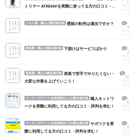
1
トリマー ATRE60Vを実際に使ってる方の口コミ・評
05/18
21:39
判を求む！
クロス屋・職人の匿名掲示板
壁紙の転売は違法ですか？
4
04/18
21:10
美装屋・職人の匿名掲示板
下請けはサービスばかり
3
04/02
22:43
美装屋・職人の匿名掲示板
美装で苦手でやりたくない・
12
大変な作業を上げていこう！
04/22
02:03
マッチングサイト(会員登録なし)の匿名掲示板
職人ネットワ
0
ークを実際に利用してる方の口コミ・評判を求む！
05/27
19:16
マッチングサイト(会員登録あり)の匿名掲示板
サガツクを実
0
際に利用してる方の口コミ・評判を求む！
05/27
19:14