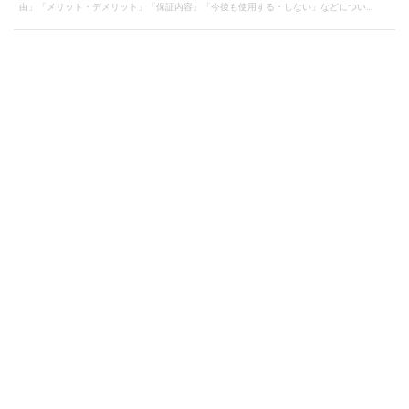
由」「メリット・デメリット」「保証内容」「今後も使用する・しない」などについ
て、一般ユーザーへ向けて口コミ・評判となるようにレスして下さい。